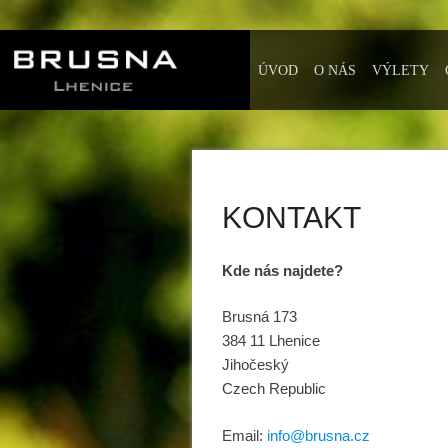
ÚVOD
O NÁS
VÝLETY
KONTAKT
Kde nás najdete?
Brusná 173
384 11 Lhenice
Jihočeský
Czech Republic
Email:
info@brusna.cz