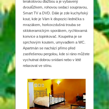
terakotovou dlažbou a je vybavený
dvoulůžkem, rohovou sedací soupravou,
Smart TV a DVD. Dále je zde kuchyňský
kout, kde je Vám k dispozici lednička s
mrazákem, horkovzdušná trouba se
sklokeramickým sporákem, rychlovarná
konvice a topinkovač. Koupelna je se
sprchovým koutem, umyvadlem a WC.
Apartmán se nachází přímo před
zastřešenou pergolou, kde si ráno můžete
vychutnat dobrou snídani nebo v létě
relaxovat ve stínu.