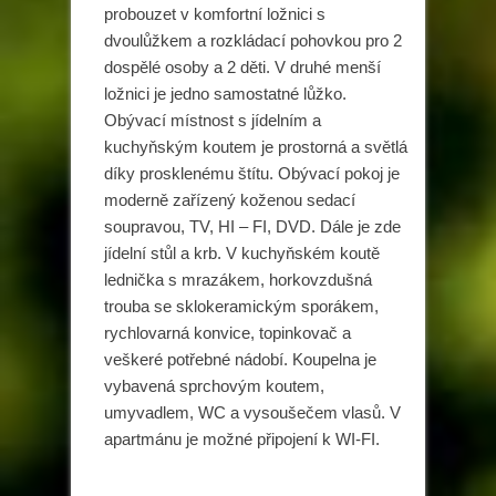
probouzet v komfortní ložnici s
dvoulůžkem a rozkládací pohovkou pro 2
dospělé osoby a 2 děti. V druhé menší
ložnici je jedno samostatné lůžko.
Obývací místnost s jídelním a
kuchyňským koutem je prostorná a světlá
díky prosklenému štítu. Obývací pokoj je
moderně zařízený koženou sedací
soupravou, TV, HI – FI, DVD. Dále je zde
jídelní stůl a krb. V kuchyňském koutě
lednička s mrazákem, horkovzdušná
trouba se sklokeramickým sporákem,
rychlovarná konvice, topinkovač a
veškeré potřebné nádobí. Koupelna je
vybavená sprchovým koutem,
umyvadlem, WC a vysoušečem vlasů. V
apartmánu je možné připojení k WI-FI.